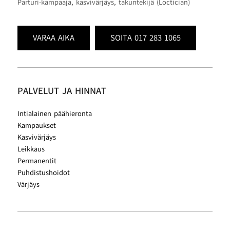
Parturi-kampaaja, kasvivärjäys, takuntekijä (Loctician)
VARAA AIKA
SOITA 017 283 1065
PALVELUT JA HINNAT
Intialainen päähieronta
Kampaukset
Kasvivärjäys
Leikkaus
Permanentit
Puhdistushoidot
Värjäys